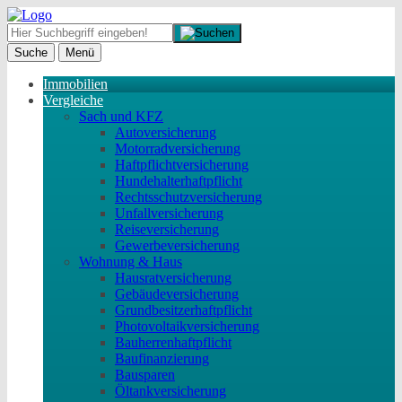
Suche
Menü
Immobilien
Vergleiche
Sach und KFZ
Autoversicherung
Motorradversicherung
Haftpflichtversicherung
Hundehalterhaftpflicht
Rechtsschutzversicherung
Unfallversicherung
Reiseversicherung
Gewerbeversicherung
Wohnung & Haus
Hausratversicherung
Gebäudeversicherung
Grundbesitzerhaftpflicht
Photovoltaikversicherung
Bauherrenhaftpflicht
Baufinanzierung
Bausparen
Öltankversicherung