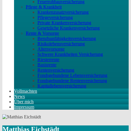
Feuerrohbauversicherung
Pflege & Krankheit
Krankenzusatzversicherung
Pflegeversicherung
Private Krankenversicherung
Gesetzliche Krankenversicherung
Rente & Vorsorge
Berufs­unfähigkeitsversicherung
Risikolebensversicherung
Altersvorsorge
Schwere Krankheiten Versicherung
Riesterrente
Basisrente
Rentenversicherung
Fondsgebundene Lebensversicherung
Fondsgebundene Rentenversicherung
Kapitallebensversicherung
Vollmachten
News
Über mich
Impressum
Matthias Eichstädt