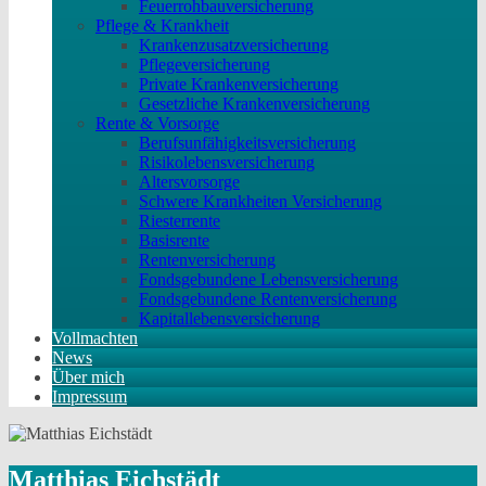
Feuerrohbauversicherung
Pflege & Krankheit
Krankenzusatzversicherung
Pflegeversicherung
Private Krankenversicherung
Gesetzliche Krankenversicherung
Rente & Vorsorge
Berufs­unfähigkeitsversicherung
Risikolebensversicherung
Altersvorsorge
Schwere Krankheiten Versicherung
Riesterrente
Basisrente
Rentenversicherung
Fondsgebundene Lebensversicherung
Fondsgebundene Rentenversicherung
Kapitallebensversicherung
Vollmachten
News
Über mich
Impressum
Matthias Eichstädt