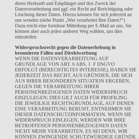
deren Herkunft und Empfänger und den Zweck der
Datenverarbeitung und ggf. ein Recht auf Berichtigung oder
Löschung dieser Daten. Hierzu können Sie sich jederzeit an
uns wenden (siehe Punkt „Wer verarbeitet Ihre Daten?“)
Dazu reicht eine formlose Mitteilung per E-Mail an uns. Sie
können aber auch jeden anderen Weg wählen, uns dies
mitzuteilen.
Widerspruchsrecht gegen die Datenerhebung in
besonderen Fällen und Direktwerbung
WENN DIE DATENVERARBEITUNG AUF
GRUNDLAGE VON ART. 6 ABS. 1 F DSGVO
ERFOLGT (BERECHTIGTES INTERESSE), HABEN SIE
JEDERZEIT DAS RECHT, AUS GRÜNDEN, DIE SICH
AUS IHRER BESONDEREN SITUATION ERGEBEN,
GEGEN DIE VERARBEITUNG IHRER
PERSONENBEZOGENEN DATEN WIDERSPRUCH
EINZULEGEN; DIES GILT AUCH FÜR PROFILING.
DIE JEWEILIGE RECHTSGRUNDLAGE, AUF DENEN
EINE VERARBEITUNG BERUHT, ENTNEHMEN SIE
DIESER DATENSCHUTZINFORMATION. WENN SIE
WIDERSPRUCH EINLEGEN, WERDEN WIR IHRE
BETROFFENEN PERSONENBEZOGENEN DATEN
NICHT MEHR VERARBEITEN, ES SEI DENN, WIR
KÖNNEN ZWINGENDE SCHUTZWÜRDIGE GRÜNDE