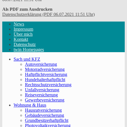
Als PDF zum Ausdrucken
Datenschutzerklärung (PDF 06.07.2021 11:51 Uhr)
News
Impressum
Über mich
Kontakt
Datenschutz
twin Homepages
Sach und KFZ
Autoversicherung
Motorradversicherung
Haftpflichtversicherung
Hundehalterhaftpflicht
Rechtsschutzversicherung
Unfallversicherung
Reiseversicherung
Gewerbeversicherung
Wohnung & Haus
Hausratversicherung
Gebäudeversicherung
Grundbesitzerhaftpflicht
Photovoltaikversicherung