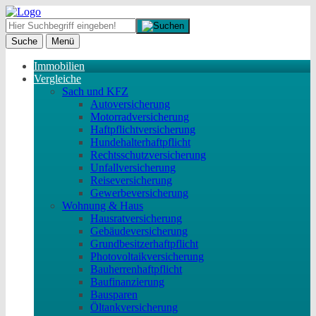
Suche
Menü
Immobilien
Vergleiche
Sach und KFZ
Autoversicherung
Motorradversicherung
Haftpflichtversicherung
Hundehalterhaftpflicht
Rechtsschutzversicherung
Unfallversicherung
Reiseversicherung
Gewerbeversicherung
Wohnung & Haus
Hausratversicherung
Gebäudeversicherung
Grundbesitzerhaftpflicht
Photovoltaikversicherung
Bauherrenhaftpflicht
Baufinanzierung
Bausparen
Öltankversicherung