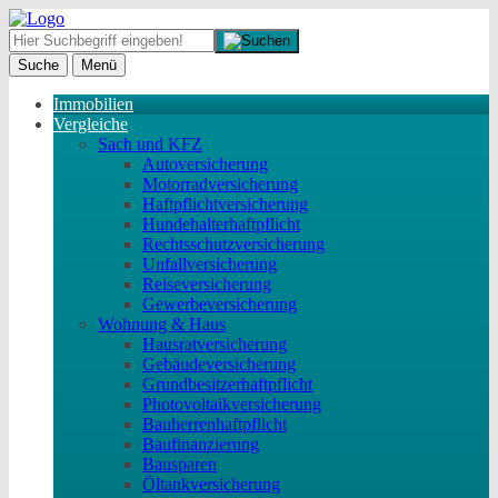
Suche
Menü
Immobilien
Vergleiche
Sach und KFZ
Autoversicherung
Motorradversicherung
Haftpflichtversicherung
Hundehalterhaftpflicht
Rechtsschutzversicherung
Unfallversicherung
Reiseversicherung
Gewerbeversicherung
Wohnung & Haus
Hausratversicherung
Gebäudeversicherung
Grundbesitzerhaftpflicht
Photovoltaikversicherung
Bauherrenhaftpflicht
Baufinanzierung
Bausparen
Öltankversicherung