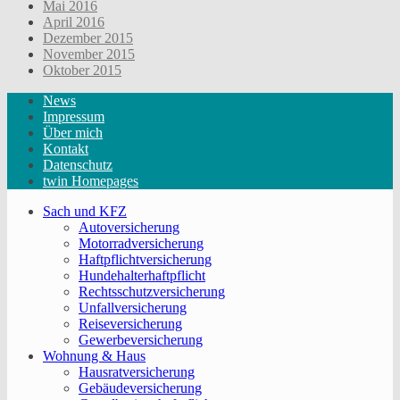
Mai 2016
April 2016
Dezember 2015
November 2015
Oktober 2015
News
Impressum
Über mich
Kontakt
Datenschutz
twin Homepages
Sach und KFZ
Autoversicherung
Motorradversicherung
Haftpflichtversicherung
Hundehalterhaftpflicht
Rechtsschutzversicherung
Unfallversicherung
Reiseversicherung
Gewerbeversicherung
Wohnung & Haus
Hausratversicherung
Gebäudeversicherung