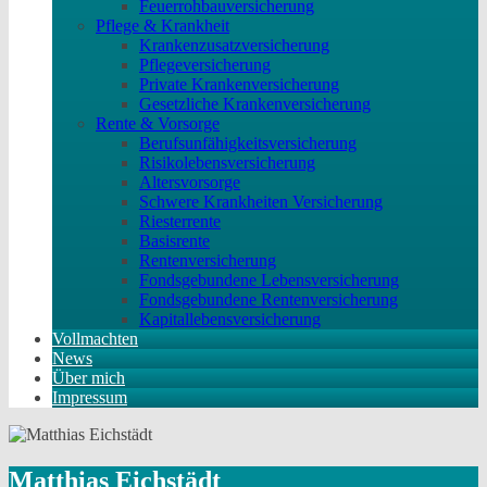
Feuerrohbauversicherung
Pflege & Krankheit
Krankenzusatzversicherung
Pflegeversicherung
Private Krankenversicherung
Gesetzliche Krankenversicherung
Rente & Vorsorge
Berufs­unfähigkeitsversicherung
Risikolebensversicherung
Altersvorsorge
Schwere Krankheiten Versicherung
Riesterrente
Basisrente
Rentenversicherung
Fondsgebundene Lebensversicherung
Fondsgebundene Rentenversicherung
Kapitallebensversicherung
Vollmachten
News
Über mich
Impressum
Matthias Eichstädt