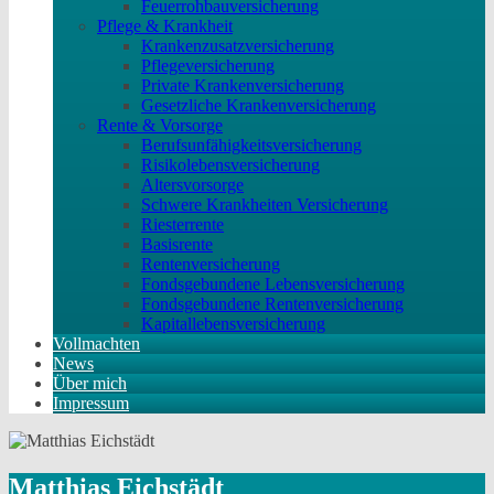
Feuerrohbauversicherung
Pflege & Krankheit
Krankenzusatzversicherung
Pflegeversicherung
Private Krankenversicherung
Gesetzliche Krankenversicherung
Rente & Vorsorge
Berufs­unfähigkeitsversicherung
Risikolebensversicherung
Altersvorsorge
Schwere Krankheiten Versicherung
Riesterrente
Basisrente
Rentenversicherung
Fondsgebundene Lebensversicherung
Fondsgebundene Rentenversicherung
Kapitallebensversicherung
Vollmachten
News
Über mich
Impressum
Matthias Eichstädt