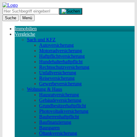
Suche
Menü
Immobilien
Vergleiche
Sach und KFZ
Autoversicherung
Motorradversicherung
Haftpflichtversicherung
Hundehalterhaftpflicht
Rechtsschutzversicherung
Unfallversicherung
Reiseversicherung
Gewerbeversicherung
Wohnung & Haus
Hausratversicherung
Gebäudeversicherung
Grundbesitzerhaftpflicht
Photovoltaikversicherung
Bauherrenhaftpflicht
Baufinanzierung
Bausparen
Öltankversicherung