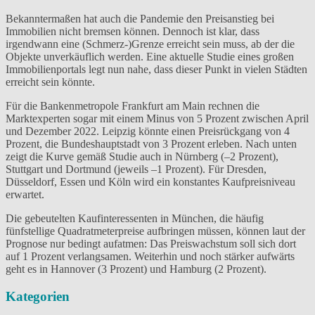
Bekanntermaßen hat auch die Pandemie den Preisanstieg bei
Immobilien nicht bremsen können. Dennoch ist klar, dass
irgendwann eine (Schmerz-)Grenze erreicht sein muss, ab der die
Objekte unverkäuflich werden. Eine aktuelle Studie eines großen
Immobilienportals legt nun nahe, dass dieser Punkt in vielen Städten
erreicht sein könnte.
Für die Bankenmetropole Frankfurt am Main rechnen die
Marktexperten sogar mit einem Minus von 5 Prozent zwischen April
und Dezember 2022. Leipzig könnte einen Preisrückgang von 4
Prozent, die Bundeshauptstadt von 3 Prozent erleben. Nach unten
zeigt die Kurve gemäß Studie auch in Nürnberg (–2 Prozent),
Stuttgart und Dortmund (jeweils –1 Prozent). Für Dresden,
Düsseldorf, Essen und Köln wird ein konstantes Kaufpreisniveau
erwartet.
Die gebeutelten Kaufinteressenten in München, die häufig
fünfstellige Quadratmeterpreise aufbringen müssen, können laut der
Prognose nur bedingt aufatmen: Das Preiswachstum soll sich dort
auf 1 Prozent verlangsamen. Weiterhin und noch stärker aufwärts
geht es in Hannover (3 Prozent) und Hamburg (2 Prozent).
Kategorien