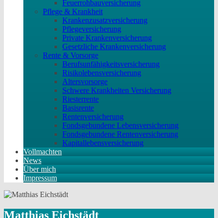
Feuerrohbauversicherung
Pflege & Krankheit
Krankenzusatzversicherung
Pflegeversicherung
Private Krankenversicherung
Gesetzliche Krankenversicherung
Rente & Vorsorge
Berufs­unfähigkeitsversicherung
Risikolebensversicherung
Altersvorsorge
Schwere Krankheiten Versicherung
Riesterrente
Basisrente
Rentenversicherung
Fondsgebundene Lebensversicherung
Fondsgebundene Rentenversicherung
Kapitallebensversicherung
Vollmachten
News
Über mich
Impressum
Matthias Eichstädt