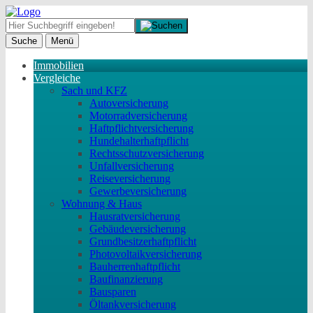
Suche
Menü
Immobilien
Vergleiche
Sach und KFZ
Autoversicherung
Motorradversicherung
Haftpflichtversicherung
Hundehalterhaftpflicht
Rechtsschutzversicherung
Unfallversicherung
Reiseversicherung
Gewerbeversicherung
Wohnung & Haus
Hausratversicherung
Gebäudeversicherung
Grundbesitzerhaftpflicht
Photovoltaikversicherung
Bauherrenhaftpflicht
Baufinanzierung
Bausparen
Öltankversicherung